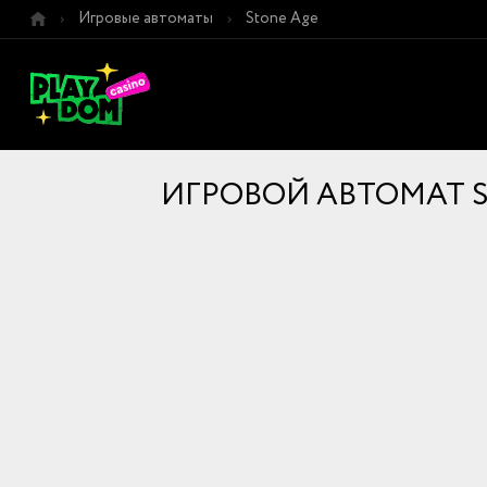
Игровые автоматы
Stone Age
ИГРОВОЙ АВТОМАТ S